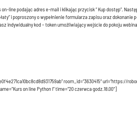
on-line podając adres e-mail i klikając przycisk ” Kup dostęp”. Nas
aty” i poproszony o wypełnienie formularza zapisu oraz dokonanie 
asz indywidualny kod – token umożliwiający wejście do pokoju webi
f4e271ca10bc8cd8d931759ab” room_id=”3630415″ url=”https://robo
me=”Kurs on line Python I” time=”20 czerwca godz.18.00″]