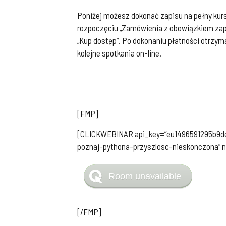
Poniżej możesz dokonać zapisu na pełny kurs 
rozpoczęciu „Zamówienia z obowiązkiem zapł
„Kup dostęp”. Po dokonaniu płatności otrzym
kolejne spotkania on-line.
[FMP]
[CLICKWEBINAR api_key=”eu1496591295b9de0
poznaj-pythona-przyszlosc-nieskonczona” na
[/FMP]