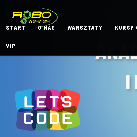
START
O NAS
WARSZTATY
KURSY 
AKAD
VIP
I