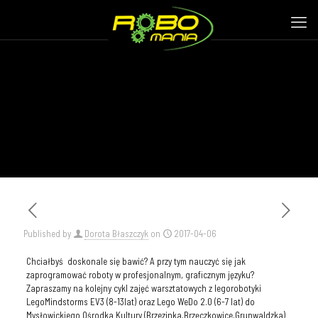
Published by
Dorota Błaszczyk
on
2017-04-06
Chciałbyś doskonale się bawić? A przy tym nauczyć się jak
zaprogramować roboty w profesjonalnym, graficznym języku?
Zapraszamy na kolejny cykl zajęć warsztatowych z legorobotyki
LegoMindstorms EV3 (8-13lat) oraz Lego WeDo 2.0 (6-7 lat) do
Mysłowickiego Ośrodka Kultury (Brzezinka,Brzęczkowice,Grunwaldzka)