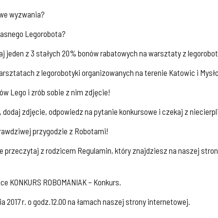
nowe wyzwania?
łasnego Legorobota?
j jeden z 3 stałych 20% bonów rabatowych na warsztaty z legorobot
sztatach z legorobotyki organizowanych na terenie Katowic i Mysł
w Lego i zrób sobie z nim zdjęcie!
dodaj zdjęcie, odpowiedz na pytanie konkursowe i czekaj z niecierpl
rawdziwej przygodzie z Robotami!
ie przeczytaj z rodzicem Regulamin, który znajdziesz na naszej s
adce KONKURS ROBOMANIAK – Konkurs.
a 2017 r. o godz.12.00 na łamach naszej strony internetowej.