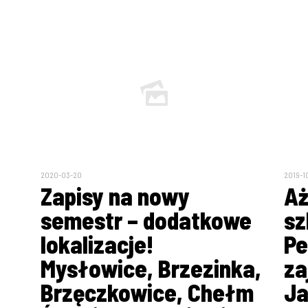
2020-03-20
2019-1
Zapisy na nowy
Aż
semestr – dodatkowe
sz
lokalizacje!
Pe
Mysłowice, Brzezinka,
za
Brzęczkowice, Chełm
Ja