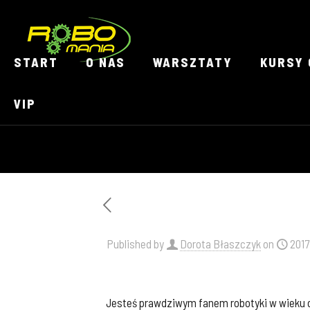
START
O NAS
WARSZTATY
KURSY 
VIP
Published by
Dorota Błaszczyk
on
2017
Jesteś prawdziwym fanem robotyki w wieku od