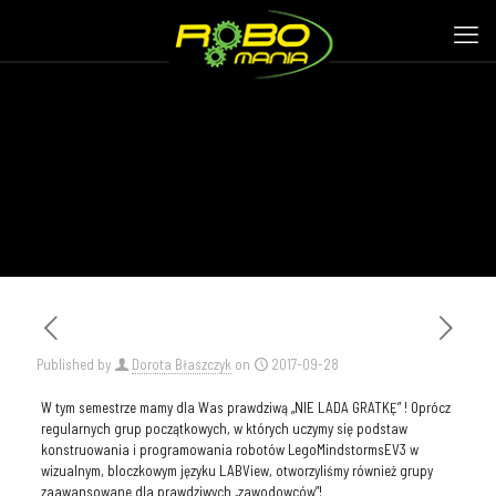
Published by
Dorota Błaszczyk
on
2017-09-28
W tym semestrze mamy dla Was prawdziwą „NIE LADA GRATKĘ” ! Oprócz
regularnych grup początkowych, w których uczymy się podstaw
konstruowania i programowania robotów LegoMindstormsEV3 w
wizualnym, bloczkowym języku LABView, otworzyliśmy również grupy
zaawansowane dla prawdziwych „zawodowców”!