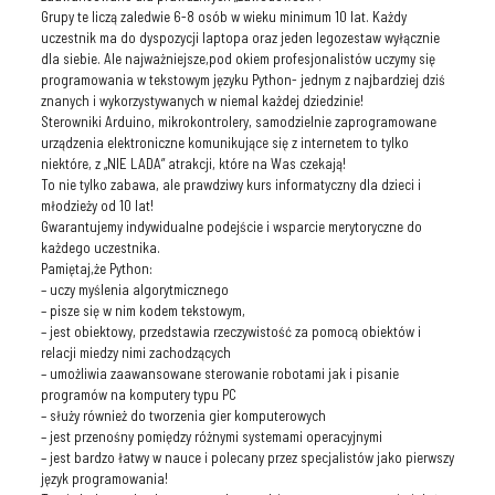
Grupy te liczą zaledwie 6-8 osób w wieku minimum 10 lat. Każdy
uczestnik ma do dyspozycji laptopa oraz jeden legozestaw wyłącznie
dla siebie. Ale najważniejsze,pod okiem profesjonalistów uczymy się
programowania w tekstowym języku Python- jednym z najbardziej dziś
znanych i wykorzystywanych w niemal każdej dziedzinie!
Sterowniki Arduino, mikrokontrolery, samodzielnie zaprogramowane
urządzenia elektroniczne komunikujące się z internetem to tylko
niektóre, z „NIE LADA” atrakcji, które na Was czekają!
To nie tylko zabawa, ale prawdziwy kurs informatyczny dla dzieci i
młodzieży od 10 lat!
Gwarantujemy indywidualne podejście i wsparcie merytoryczne do
każdego uczestnika.
Pamiętaj,że Python:
– uczy myślenia algorytmicznego
– pisze się w nim kodem tekstowym,
– jest obiektowy, przedstawia rzeczywistość za pomocą obiektów i
relacji miedzy nimi zachodzących
– umożliwia zaawansowane sterowanie robotami jak i pisanie
programów na komputery typu PC
– służy również do tworzenia gier komputerowych
– jest przenośny pomiędzy różnymi systemami operacyjnymi
– jest bardzo łatwy w nauce i polecany przez specjalistów jako pierwszy
język programowania!