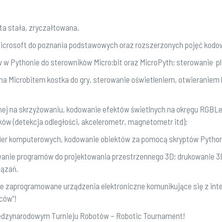
ta stała, zryczałtowana.
Microsoft do poznania podstawowych oraz rozszerzonych pojęć kodo
 w Pythonie do sterowników Micro:bit oraz MicroPyth; sterowanie 
 Microbitem kostka do gry, sterowanie oświetleniem, otwieraniem b
nej na skrzyżowaniu, kodowanie efektów świetlnych na okręgu RGBLe
ików (detekcja odległości, akcelerometr, magnetometr itd);
gier komputerowych, kodowanie obiektów za pomocą skryptów Python
anie programów do projektowania przestrzennego 3D; drukowanie 3D 
iązań.
ie zaprogramowane urządzenia elektroniczne komunikujące się z inte
ców”!
iędzynarodowym Turnieju Robotów – Robotic Tournament!