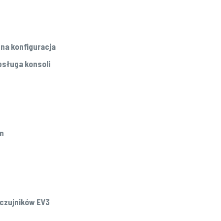
na konfiguracja
bsługa konsoli
on
 obsługa czujników EV3