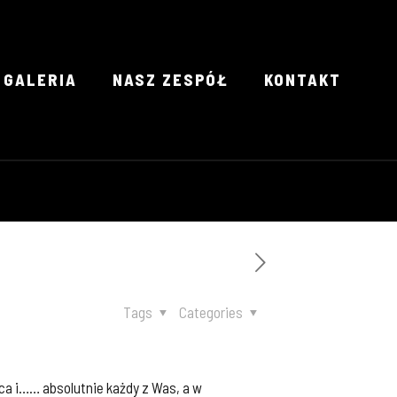
GALERIA
NASZ ZESPÓŁ
KONTAKT
Tags
Categories
ca i…… absolutnie każdy z Was, a w