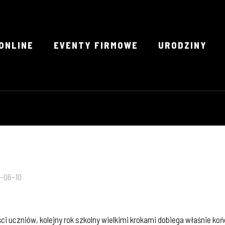
ONLINE
EVENTY FIRMOWE
URODZINY
-06-10
i uczniów, kolejny rok szkolny wielkimi krokami dobiega właśnie koń