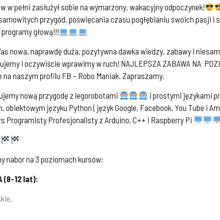
w w pełni zasłużył sobie na wymarzony, wakacyjny odpoczynek!
samowitych przygód, poświęcania czasu pogłębianiu swoich pasji i 
 programy głową!!!
as nowa, naprawdę duża, pozytywna dawka wiedzy, zabawy i niesamo
gramujemy i oczywiście wprawimy w ruch! NAJLEPSZA ZABAWA NA 
cie na naszym profilu FB – Robo Maniak. Zapraszamy.
kujemy nową przygodę z legorobotami
i prostymi językami pr
obiektowym języku Python ( język Google, Facebook, You Tube i Ama
 Programisty Profesjonalisty z Arduino, C++ i Raspberry Pi
y nabór na 3 poziomach kursów:
8-12 lat):
kie,