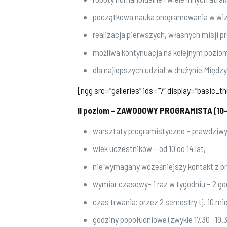
początkowa nauka programowania w wizu
realizacja pierwszych, własnych misji 
możliwa kontynuacja na kolejnym pozio
dla najlepszych udział w drużynie Międ
[ngg src=”galleries” ids=”7″ display=”basic_t
II poziom –
ZAWODOWY PROGRAMISTA (10-1
warsztaty programistyczne – prawdziwy 
wiek uczestników – od 10 do 14 lat,
nie wymagany wcześniejszy kontakt z 
wymiar czasowy- 1 raz w tygodniu – 2 g
czas trwania: przez 2 semestry tj. 10 m
godziny popołudniowe (zwykle 17.30 -19.30