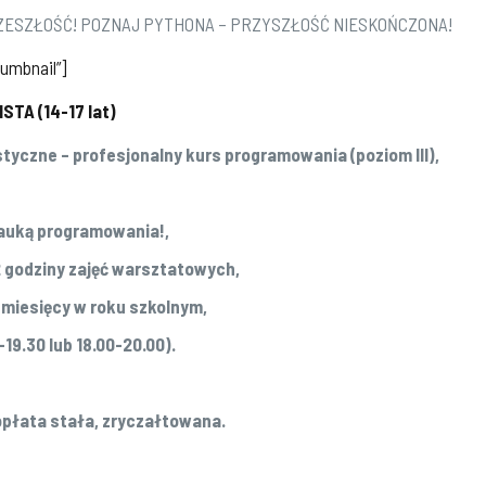
ZESZŁOŚĆ! POZNAJ PYTHONA – PRZYSZŁOŚĆ NIESKOŃCZONA!
humbnail”]
TA (14-17 lat)
czne – profesjonalny kurs programowania (poziom III),
auką programowania!,
2 godziny zajęć warsztatowych,
0 miesięcy w roku szkolnym,
19.30 lub 18.00-20.00).
opłata stała, zryczałtowana.