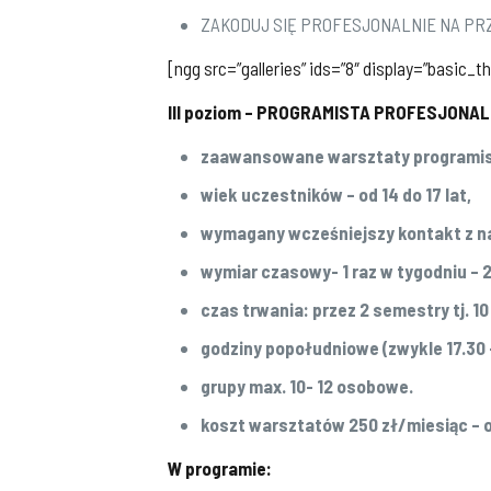
ZAKODUJ SIĘ PROFESJONALNIE NA PR
[ngg src=”galleries” ids=”8″ display=”basic_t
III poziom – PROGRAMISTA PROFESJONALIS
zaawansowane warsztaty programisty
wiek uczestników – od 14 do 17 lat,
wymagany wcześniejszy kontakt z n
wymiar czasowy- 1 raz w tygodniu – 
czas trwania: przez 2 semestry tj. 1
godziny popołudniowe (zwykle 17.30 -
grupy max. 10- 12 osobowe.
koszt warsztatów 250 zł/miesiąc – 
W programie: