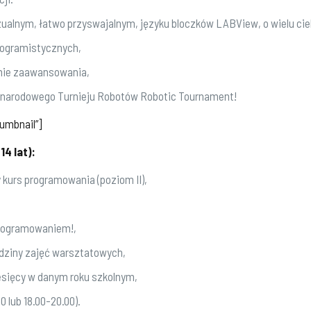
alnym, łatwo przyswajalnym, języku bloczków LABView, o wielu ciek
programistycznych,
mie zaawansowania,
zynarodowego Turnieju Robotów Robotic Tournament!
humbnail”]
4 lat):
kurs programowania (poziom II),
programowaniem!,
odziny zajęć warsztatowych,
iesięcy w danym roku szkolnym,
 lub 18.00-20.00).