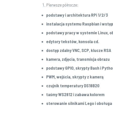
Pierwsze półrocze:
podstawy i architektura RPi 1/2/3
instalacja systemu Raspbian i wstęp
podstawy pracy w systemie Linux, o
edytory tekstów, konsola cd.
dostęp zdalny VNC, SCP, klucze RSA
kamera, zdjęcia, transmisja obrazu
podstawy GPIO, skrypty Bash i Pyth
PWM, wejścia, skrypty z kamerą
czujnik temperatury DS18B20
taśmy WS2812 i zabawa kolorem
sterowanie silnikami Lego i