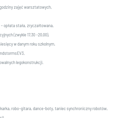
 godziny zajęć warsztatowych,
– opłata stała, zryczałtowana,
yjnych (zwykle 17.30 -20.00),
 miesięcy w danym roku szkolnym,
MindstormsEV3,
owalnych legokonstrukcji.
ukarka, robo-gitara, dance-boty, taniec synchroniczny robotów,
ji.