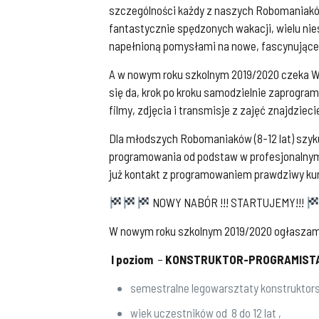
szczególności każdy z naszych Robomaniakó
fantastycznie spędzonych wakacji, wielu nie
napełnioną pomysłami na nowe, fascynujące
A w nowym roku szkolnym 2019/2020 czeka W
się da, krok po kroku samodzielnie zapro
filmy, zdjęcia i transmisje z zajęć znajdzie
Dla młodszych Robomaniaków (8-12 lat) szy
programowania od podstaw w profesjonalnym, 
już kontakt z programowaniem prawdziwy kurs
NOWY NABÓR !!! STARTUJEMY!!!
W nowym roku szkolnym 2019/2020 ogłaszam
I poziom
–
KONSTRUKTOR-PROGRAMISTA (
semestralne legowarsztaty konstruktors
wiek uczestników od 8 do 12 lat ,