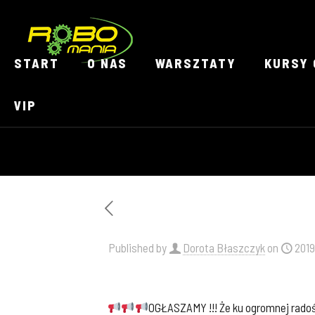
START
O NAS
WARSZTATY
KURSY 
VIP
Published by
Dorota Błaszczyk
on
2019
OGŁASZAMY !!! Że ku ogromnej radośc