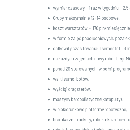
wymiar czasowy – 1 raz w tygodniu – 2,5
Grupy maksymalnie 12-14 osobowe,
koszt warsztatów – 170 pln/miesięcznie 
w formie zajęć popołudniowych, pozalekc
całkowity czas trwania: 1 semestr tj. 6
na każdych zajęciach nowy robot Lego
ponad 20 sterowalnych, w pełni program
walki sumo-botów,
wyścigi dragsterów,
maszyny barobalistyczne(katapulty),
wielokierunkowe platformy robotyczne,
bramkarze, trackery, robo-ręka, robo-dr
roboty humanoidalne i wiele innych atrakc