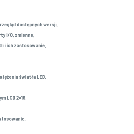
rzegląd dostępnych wersji,
y I/O, zmienne,
li i ich zastosowanie,
tężenia światła LED,
ym LCD 2×16,
astosowanie,