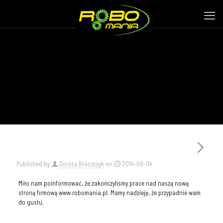
Published by
Dorota Błaszczyk
on
2014-09-04
Miło nam poinformować, że zakończyliśmy prace nad naszą nową
stroną firmową www.robomania.pl. Mamy nadzieję, że przypadnie wam
do gustu.