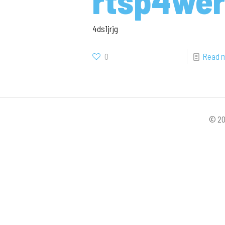
rtsp4wer
4ds1jrjg
0
Read 
© 20