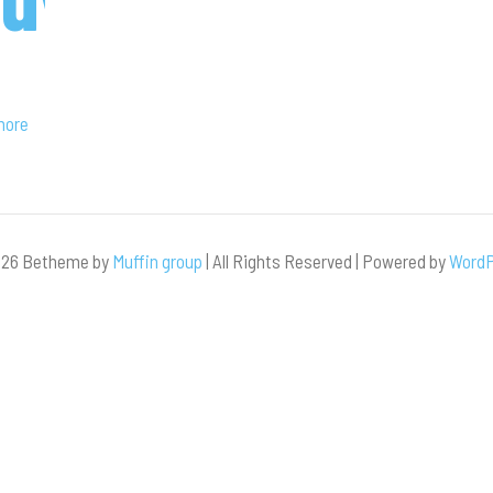
uw6bt93xjf
more
26 Betheme by
Muffin group
| All Rights Reserved | Powered by
WordP