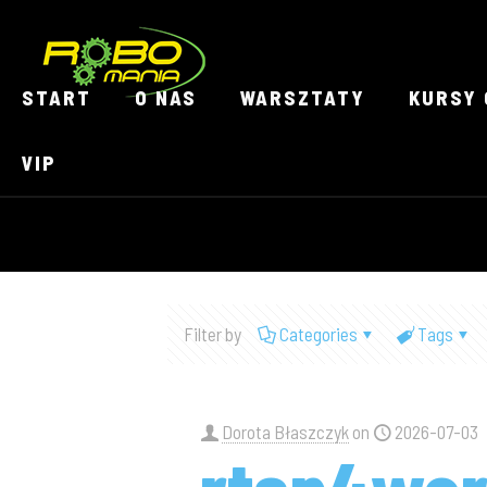
START
O NAS
WARSZTATY
KURSY 
VIP
Filter by
Categories
Tags
Dorota Błaszczyk
on
2026-07-03