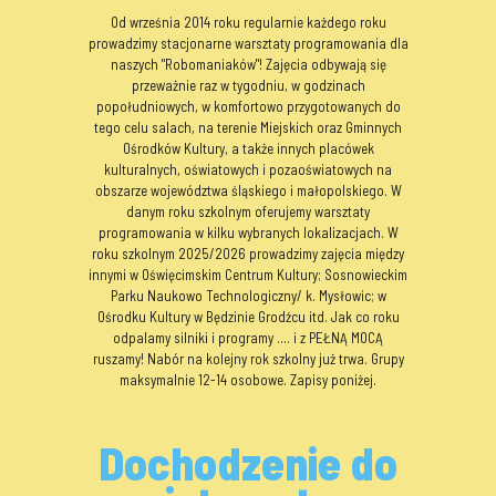
Od września 2014 roku regularnie każdego roku
prowadzimy stacjonarne warsztaty programowania dla
naszych "Robomaniaków"! Zajęcia odbywają się
przeważnie raz w tygodniu, w godzinach
popołudniowych, w komfortowo przygotowanych do
tego celu salach, na terenie Miejskich oraz Gminnych
Ośrodków Kultury, a także innych placówek
kulturalnych, oświatowych i pozaoświatowych na
obszarze województwa śląskiego i małopolskiego. W
danym roku szkolnym oferujemy warsztaty
programowania w kilku wybranych lokalizacjach. W
roku szkolnym 2025/2026 prowadzimy zajęcia między
innymi w Oświęcimskim Centrum Kultury; Sosnowieckim
Parku Naukowo Technologiczny/ k. Mysłowic; w
Ośrodku Kultury w Będzinie Grodźcu itd. J
ak co roku
odpalamy silniki i programy .... i z PEŁNĄ MOCĄ
ruszamy! Nabór na kolejny rok szkolny już trwa. Grupy
maksymalnie 12-14 osobowe. Zapisy poniżej.
Dochodzenie do