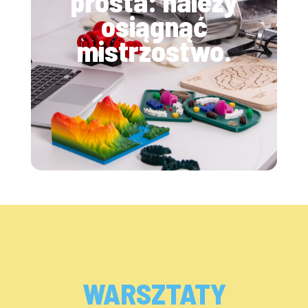
prosta: należy
osiągnąć
mistrzostwo.
WARSZTATY