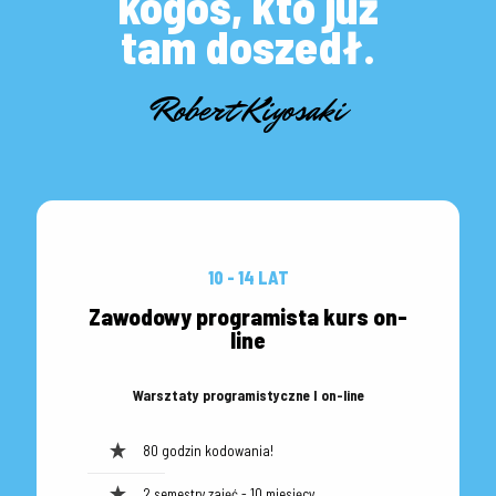
kogoś, kto już
tam doszedł.
Robert Kiyosaki
10 - 14 LAT
Zawodowy programista kurs on-
line
Warsztaty programistyczne I on-line
80 godzin kodowania!
2 semestry zajęć - 10 miesięcy